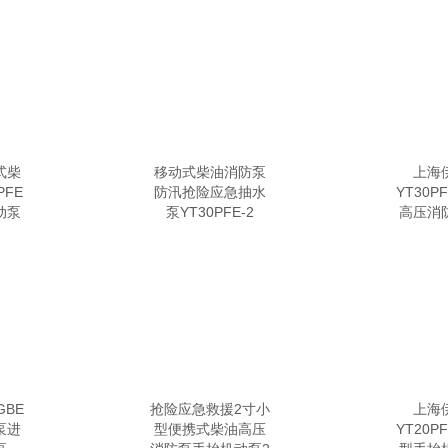
式柴
移动式柴油消防泵
上海
PFE
防汛抢险应急抽水
YT30
动泵
泵YT30PFE-2
高压消
GBE
抢险应急救援2寸小
上海
泵进
型便携式柴油高压
YT20