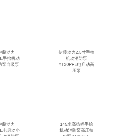
伊藤动力
伊藤动力2.5寸手抬
PFE手抬机动
机动消防泵
防泵自吸泵
YT30PFE电启动高
压泵
伊藤动力
145米高扬程手抬
PFE电启动小
机动消防泵高压抽